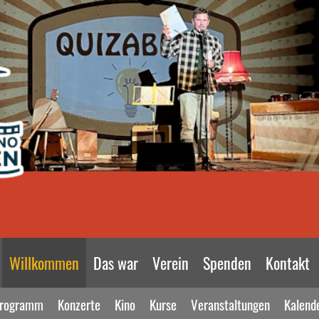
Willkommen
Das war
Verein
Spenden
Kontakt
rogramm
Konzerte
Kino
Kurse
Veranstaltungen
Kalend