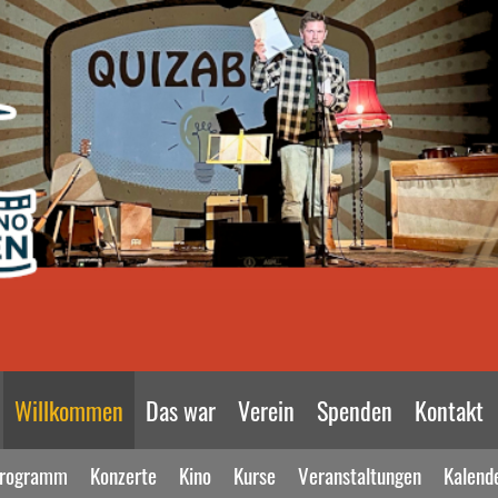
Willkommen
Das war
Verein
Spenden
Kontakt
rogramm
Konzerte
Kino
Kurse
Veranstaltungen
Kalend