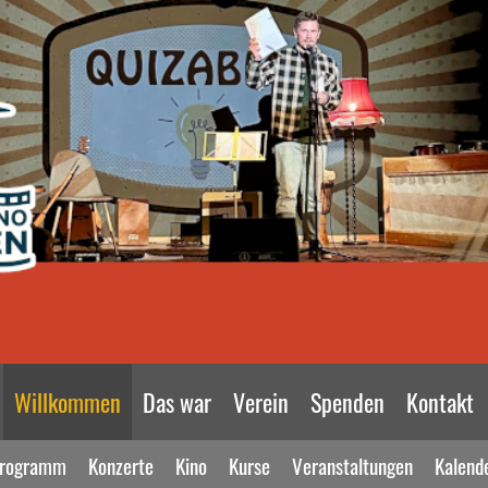
Willkommen
Das war
Verein
Spenden
Kontakt
rogramm
Konzerte
Kino
Kurse
Veranstaltungen
Kalend