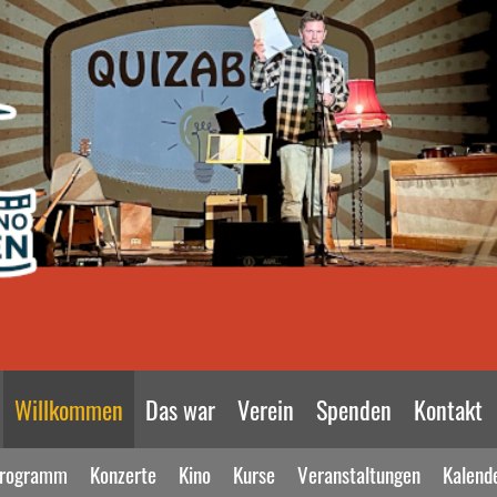
Willkommen
Das war
Verein
Spenden
Kontakt
rogramm
Konzerte
Kino
Kurse
Veranstaltungen
Kalend